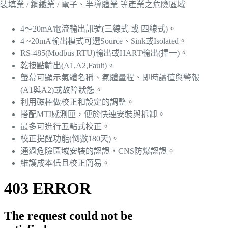
裝填業 / 鋼鐵業 / 電子、半導體業 等產業之危險區域
4～20mA電流輸出訊號(三線式 或 四線式)。
4 ~20mA輸出模式可選Source、Sink或Isolated。
RS-485(Modbus RTU)輸出或HART輸出(擇一)。
乾接點輸出(A1,A2,Fault)。
螢幕可顯示氣體名稱、氣體量程、即時讀值與警報
(A1與A2)或故障狀態。
利用磁棒做校正和設定的調整。
搭配MTI感測匣，便於快速安裝與拆卸。
最多可進行五點式校正。
校正提醒功能(倒數180天)。
通過危險區域安裝的認證，CNS防爆認證。
維護成本低且校正簡易。