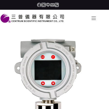
跳
至
主
要
內
容