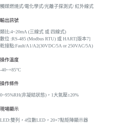
觸媒燃燒式/電化學式/光離子探測式/ 紅外線式
輸出訊號
類比:4~20mA (三線式 或 四線式)
數位 :RS-485 (Modbus RTU) 或 HART[版本7]
乾接點:Fault/A1/A2(30VDC/5A or 250VAC/5A)
操作溫度
-40~+85°C
操作條件
0~95%RH(非凝結狀態)，1大氣壓±20%
現場顯示
LED:雙列，4位數LED，20×7點矩陣顯示器