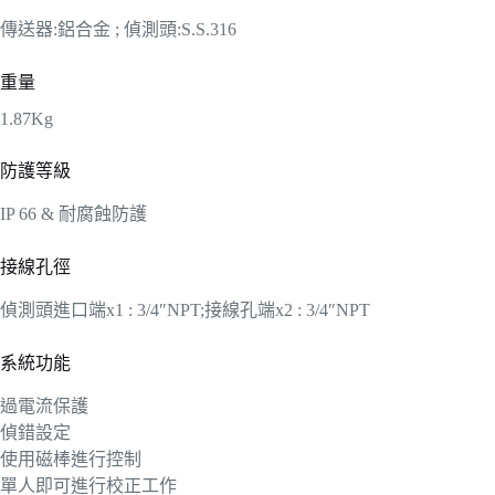
傳送器:鋁合金 ; 偵測頭:S.S.316
重量
1.87Kg
防護等級
IP 66 & 耐腐蝕防護
接線孔徑
偵測頭進口端x1 : 3/4″NPT;接線孔端x2 : 3/4″NPT
系統功能
過電流保護
偵錯設定
使用磁棒進行控制
單人即可進行校正工作