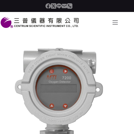
跳
至
主
要
內
容