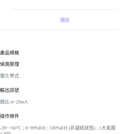
描述
產品規格
偵測原理
電化學式
輸出訊號
類比:4~20mA
操作條件
-20~+60°C ; 0~99%RH ; 100%RH (非凝結狀態) ; 1大氣壓
±20%