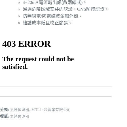
4~20mA電流輸出訊號(兩線式)。
通過危險區域安裝的認證，CNS防爆認證。
防無線電/防電磁波金屬外殼。
維護成本低且校正簡易。
分類:
氣體偵測器
,
MTI 巨晶實業有限公司
標籤:
氣體偵測器