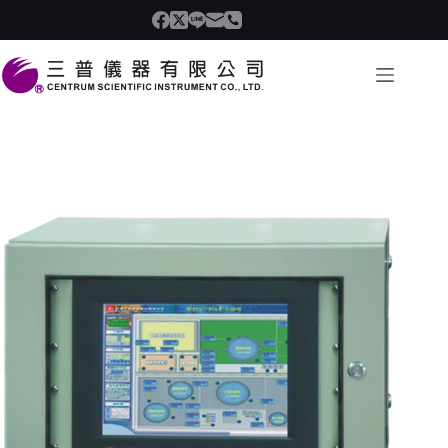
コ
ン
テ
ン
ツ
へ
ス
キ
ッ
プ